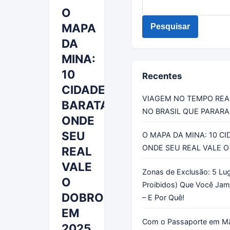
O
MAPA
Pesquisar
DA
MINA:
10
Recentes
CIDADES
VIAGEM NO TEMPO REAL
BARATAS
NO BRASIL QUE PARAR
ONDE
SEU
O MAPA DA MINA: 10 C
ONDE SEU REAL VALE O
REAL
VALE
Zonas de Exclusão: 5 Luga
O
Proibidos) Que Você Jama
DOBRO
– E Por Quê!
EM
Com o Passaporte em M
2025