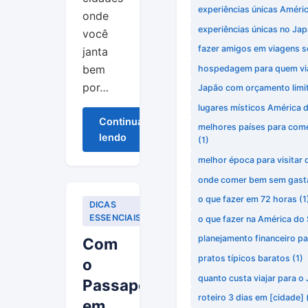
experiências únicas Améric
onde
experiências únicas no Ja
você
fazer amigos em viagens 
janta
bem
hospedagem para quem via
por…
Japão com orçamento limi
lugares místicos América d
Continuar
melhores países para com
lendo
(1)
melhor época para visitar 
onde comer bem sem gasta
o que fazer em 72 horas
(1
DICAS
ESSENCIAIS
o que fazer na América do 
planejamento financeiro par
Com
pratos típicos baratos
(1)
o
quanto custa viajar para o
Passaporte
roteiro 3 dias em [cidade]
em