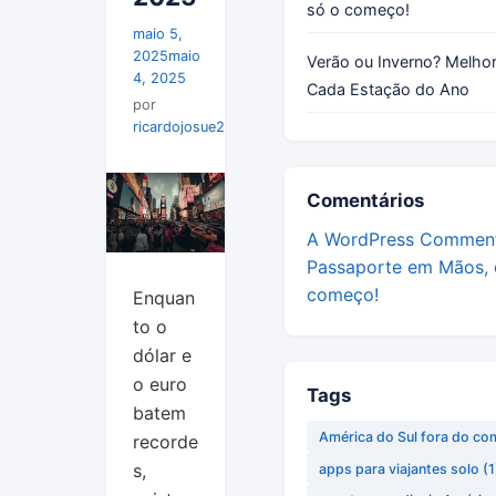
só o começo!
maio 5,
2025
maio
Verão ou Inverno? Melhor
4, 2025
Cada Estação do Ano
por
ricardojosue259@gmail.com
Comentários
A WordPress Commen
Passaporte em Mãos, 
começo!
Enquan
to o
dólar e
o euro
Tags
batem
América do Sul fora do c
recorde
s,
apps para viajantes solo
(1