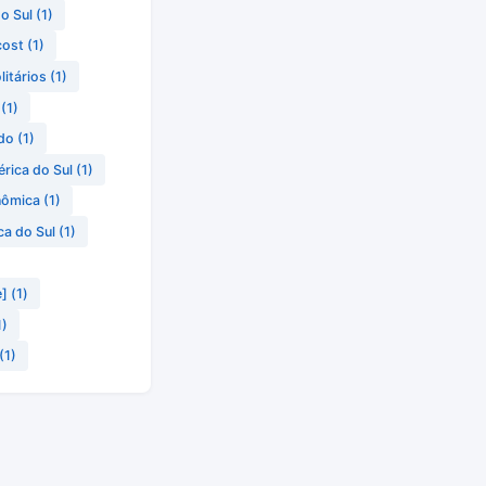
do Sul
(1)
cost
(1)
litários
(1)
(1)
do
(1)
rica do Sul
(1)
nômica
(1)
ca do Sul
(1)
e]
(1)
1)
(1)