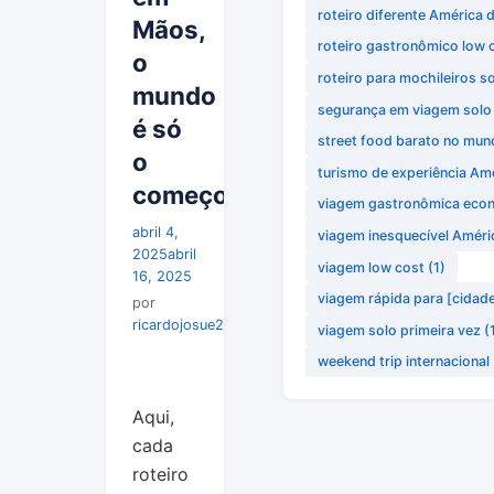
roteiro diferente América 
Mãos,
roteiro gastronômico low 
o
roteiro para mochileiros so
mundo
segurança em viagem solo
é só
street food barato no mun
o
turismo de experiência Amé
começo!
viagem gastronômica eco
abril 4,
viagem inesquecível Améri
2025
abril
viagem low cost
(1)
16, 2025
viagem rápida para [cidad
por
ricardojosue259@gmail.com
viagem solo primeira vez
(
weekend trip internacional
Aqui,
cada
roteiro