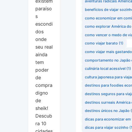
existem
aventuras radicais América
paraíso
benefícios de viajar sozinh
s
como economizar em comi
escondi
como explorar América do 
dos
como vencer o medo de via
onde
como viajar barato
(1)
seu real
como viajar mais gastand
ainda
comportamento no Japão 
tem
culinária local acessível
(1)
poder
de
cultura japonesa para viaja
compra
destinos para foodies ec
digno
destinos seguros para viaj
de
destinos surreais América 
sheik!
destinos únicos no Japão
(
Descub
dicas para economizar em 
ra 10
dicas para viajar sozinho
(
cidades