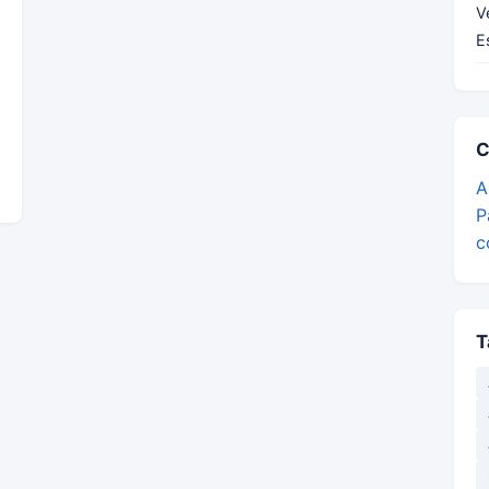
V
E
C
A
P
c
T