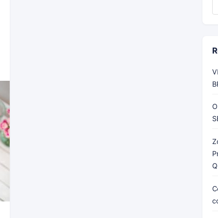
R
V
B
O
S
Z
P
Q
C
c