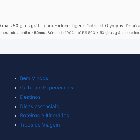
s 50 giros grátis para Fortune Tiger e Gates of Olympus. Depósito 
mes, roleta online ·
Bônus:
Bônus de 100% até R$ 500 + 50 giros grátis no primei
Categorias
Bem Vindos
Cultura e Experiências
Destinos
Dicas essenciais
Roteiros e Itinerários
Tipos de Viagem